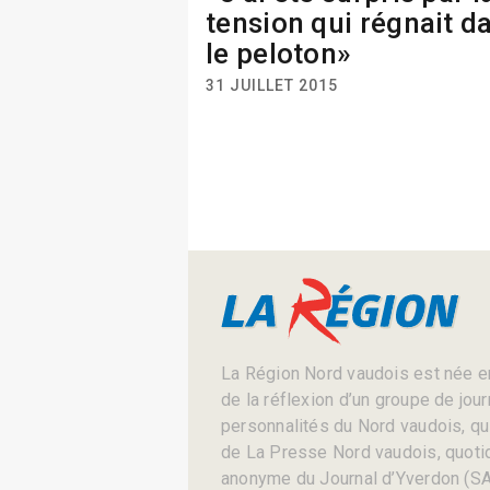
tension qui régnait d
le peloton»
31 JUILLET 2015
La Région Nord vaudois est née en
de la réflexion d’un groupe de jou
personnalités du Nord vaudois, qui 
de La Presse Nord vaudois, quotid
anonyme du Journal d’Yverdon (SA