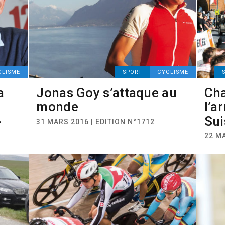
CLISME
SPORT
CYCLISME
a
Jonas Goy s’attaque au
Ch
monde
l’a
»
Sui
31 MARS 2016 | EDITION N°1712
22 MA