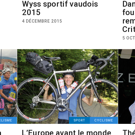
Wyss sportif vaudois
Dan
2015
fou
rem
4 DÉCEMBRE 2015
Cri
5 OC
CLISME
SPORT
CYCLISME
a
L’Europe avant le monde
Thé