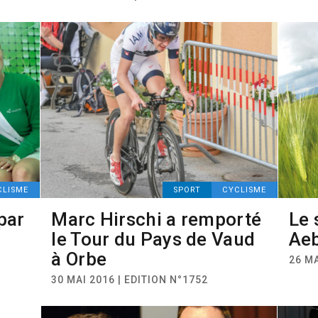
CLISME
SPORT
CYCLISME
par
Marc Hirschi a remporté
Le 
le Tour du Pays de Vaud
Aeb
à Orbe
26 MA
30 MAI 2016 | EDITION N°1752