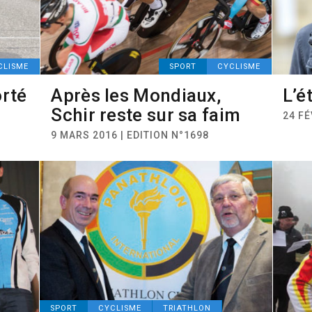
CLISME
SPORT
CYCLISME
orté
Après les Mondiaux,
L’é
Schir reste sur sa faim
24 FÉ
9 MARS 2016 | EDITION N°1698
SPORT
CYCLISME
TRIATHLON