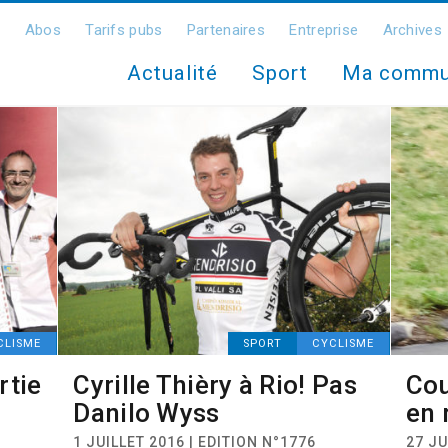
Abos
Tarifs pubs
Partenaires
Entreprise
Archives
Actualité
Sport
Ma comm
CLISME
SPORT
CYCLISME
rtie
Cyrille Thièry à Rio! Pas
Cou
Danilo Wyss
en 
1 JUILLET 2016 | EDITION N°1776
27 JU