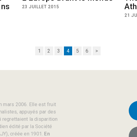
ans
Ath
23 JUILLET 2015
21 JU
1
2
3
4
5
6
>
 mars 2006. Elle est fruit
rnalistes, appuyés par des
regrettaient la disparition
ien édité par la Société
JY), créée en 1901.
En