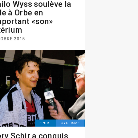
ilo Wyss soulève la
le à Orbe en
portant «son»
térium
TOBRE 2015
SPORT
CYCLISME
ry Schir a conquis