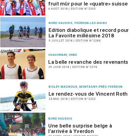
fruit mûr pour le «quatre» suisse
6 AOÛT 2018 | EDITION N°2303
NORD VAUDOIS, YVERDON-LES-BAINS
Edition diabolique et record pour
La Favorite millésime 2018
9 JUILLET 2018 | EDITION N°2284
CHAVORNAY, ORBE
La belle revanche des revenants
29 JUIN 2018 | EDITION N°2278
BIOLEY-MAGNOUX, MONTAGNY-PRÈS-YVERDON
Le rendez-vous de Vincent Roth
24 MAI 2018 | EDITION N°2252
NORD VAUDOIS
Une belle surprise belge à
l’arrivée à Yverdon