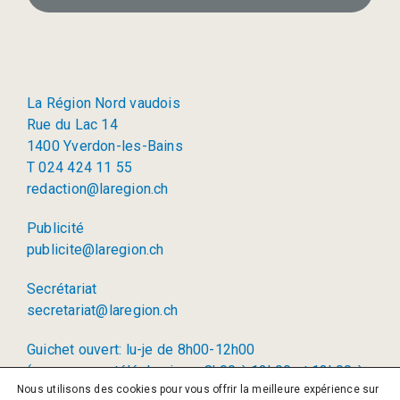
La Région Nord vaudois
Rue du Lac 14
1400 Yverdon-les-Bains
T 024 424 11 55
redaction@laregion.ch
Publicité
publicite@laregion.ch
Secrétariat
secretariat@laregion.ch
Guichet ouvert: lu-je de 8h00-12h00
(permanence téléphonique: 8h00 à 12h00 et 13h00 à
Nous utilisons des cookies pour vous offrir la meilleure expérience sur
17h00)