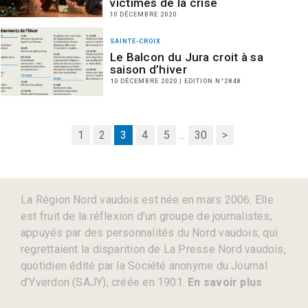
victimes de la crise
10 DÉCEMBRE 2020
SAINTE-CROIX
Le Balcon du Jura croit à sa
saison d’hiver
10 DÉCEMBRE 2020 | EDITION N°2848
1
2
3
4
5
...
30
>
La Région Nord vaudois est née en mars 2006. Elle
est fruit de la réflexion d’un groupe de journalistes,
appuyés par des personnalités du Nord vaudois, qui
regrettaient la disparition de La Presse Nord vaudois,
quotidien édité par la Société anonyme du Journal
d’Yverdon (SAJY), créée en 1901.
En savoir plus