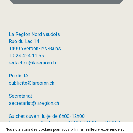
La Région Nord vaudois
Rue du Lac 14
1400 Yverdon-les-Bains
T 024 424 11 55
redaction@laregion.ch
Publicité
publicite@laregion.ch
Secrétariat
secretariat@laregion.ch
Guichet ouvert: lu-je de 8h00-12h00
(permanence téléphonique: 8h00 à 12h00 et 13h00 à
Nous utilisons des cookies pour vous offrir la meilleure expérience sur
17h00)