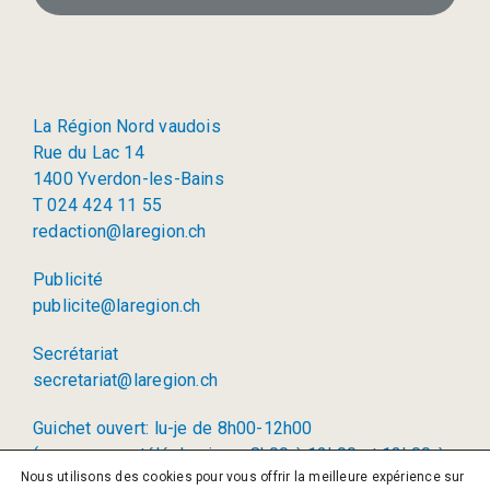
La Région Nord vaudois
Rue du Lac 14
1400 Yverdon-les-Bains
T 024 424 11 55
redaction@laregion.ch
Publicité
publicite@laregion.ch
Secrétariat
secretariat@laregion.ch
Guichet ouvert: lu-je de 8h00-12h00
(permanence téléphonique: 8h00 à 12h00 et 13h00 à
Nous utilisons des cookies pour vous offrir la meilleure expérience sur
17h00)