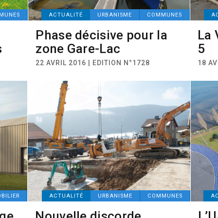
MUNES
ACTUALITÉ
URBANISME
COMMUNES
A
Phase décisive pour la
La 
s
zone Gare-Lac
5
22 AVRIL 2016 | EDITION N°1728
18 AV
BILIER
ACTUALITÉ
URBANISME
COMMUNES
A
ège
Nouvelle discorde
L’U