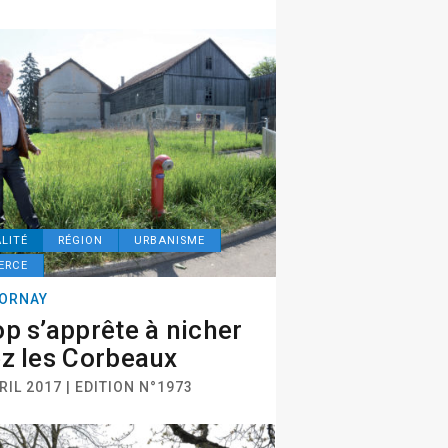
LITÉ
RÉGION
URBANISME
ERCE
ORNAY
p s’apprête à nicher
z les Corbeaux
RIL 2017 | EDITION N°1973