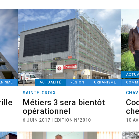
ACTUA
ANISME
ACTUALITÉ
RÉGION
URBANISME
COMM
SAINTE-CROIX
CHAV
ille
Métiers 3 sera bientôt
Coo
opérationnel
che
6 JUIN 2017 | EDITION N°2010
10 AV