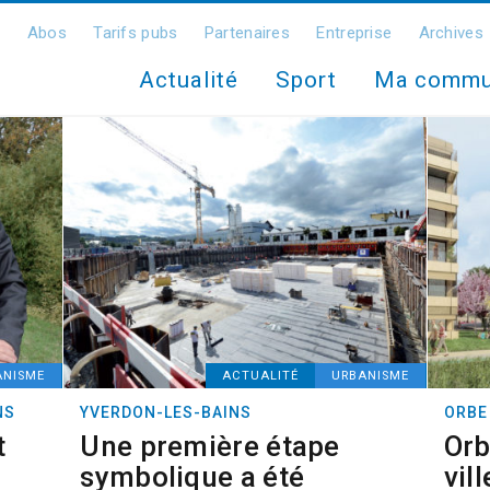
Abos
Tarifs pubs
Partenaires
Entreprise
Archives
Actualité
Sport
Ma comm
ANISME
ACTUALITÉ
URBANISME
NS
YVERDON-LES-BAINS
ORBE
t
Une première étape
Orb
symbolique a été
vil