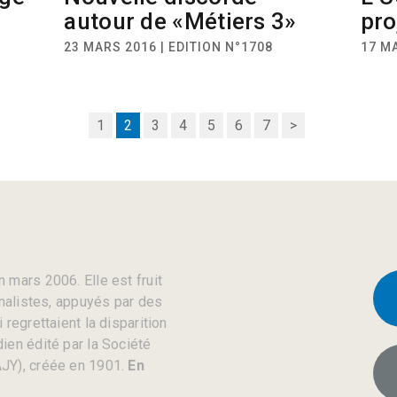
autour de «Métiers 3»
pro
23 MARS 2016 | EDITION N°1708
17 MA
1
2
3
4
5
6
7
>
 mars 2006. Elle est fruit
rnalistes, appuyés par des
regrettaient la disparition
ien édité par la Société
JY), créée en 1901.
En