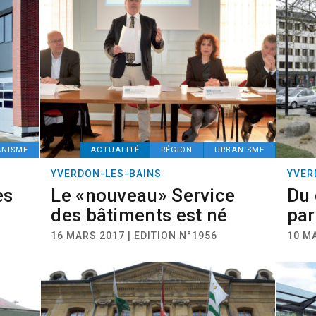
ANISME
ACTUALITÉ
RÉGION
URBANISME
YVERDON-LES-BAINS
YVER
es
Le «nouveau» Service
Du 
des bâtiments est né
par
16 MARS 2017 | EDITION N°1956
10 MA