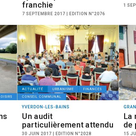
franchie
1 SEP
7 SEPTEMBRE 2017 | EDITION N°2076
ACTUALITÉ
URBANISME
FINANCES
LOISIRS
CONSEIL COMMUNAL
YVERDON-LES-BAINS
GRA
ns
Un audit
La 
particulièrement attendu
de 
30 JUIN 2017 | EDITION N°2028
15 JU