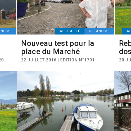
ANISME
ACTUALITÉ
URBANISME
A
Nouveau test pour la
Reb
place du Marché
dos
20
22 JUILLET 2016 | EDITION N°1791
20 JU