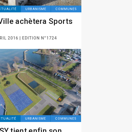
CTUALITÉ
URBANISME
COMMUNES
Ville achètera Sports
RIL 2016 | EDITION N°1724
CTUALITÉ
URBANISME
COMMUNES
SY tient enfin son