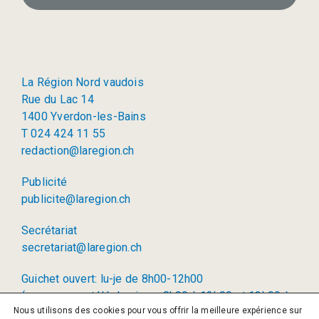
La Région Nord vaudois
Rue du Lac 14
1400 Yverdon-les-Bains
T 024 424 11 55
redaction@laregion.ch
Publicité
publicite@laregion.ch
Secrétariat
secretariat@laregion.ch
Guichet ouvert: lu-je de 8h00-12h00
(permanence téléphonique: 8h00 à 12h00 et 13h00 à
Nous utilisons des cookies pour vous offrir la meilleure expérience sur
17h00)