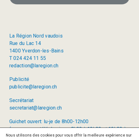
La Région Nord vaudois
Rue du Lac 14
1400 Yverdon-les-Bains
T 024 424 11 55
redaction@laregion.ch
Publicité
publicite@laregion.ch
Secrétariat
secretariat@laregion.ch
Guichet ouvert: lu-je de 8h00-12h00
(permanence téléphonique: 8h00 à 12h00 et 13h00 à
Nous utilisons des cookies pour vous offrir la meilleure expérience sur
17h00)