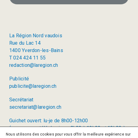
La Région Nord vaudois
Rue du Lac 14
1400 Yverdon-les-Bains
T 024 424 11 55
redaction@laregion.ch
Publicité
publicite@laregion.ch
Secrétariat
secretariat@laregion.ch
Guichet ouvert: lu-je de 8h00-12h00
(permanence téléphonique: 8h00 à 12h00 et 13h00 à
Nous utilisons des cookies pour vous offrir la meilleure expérience sur
17h00)