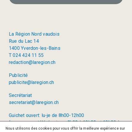
La Région Nord vaudois
Rue du Lac 14
1400 Yverdon-les-Bains
T 024 424 11 55
redaction@laregion.ch
Publicité
publicite@laregion.ch
Secrétariat
secretariat@laregion.ch
Guichet ouvert: lu-je de 8h00-12h00
(permanence téléphonique: 8h00 à 12h00 et 13h00 à
Nous utilisons des cookies pour vous offrir la meilleure expérience sur
17h00)