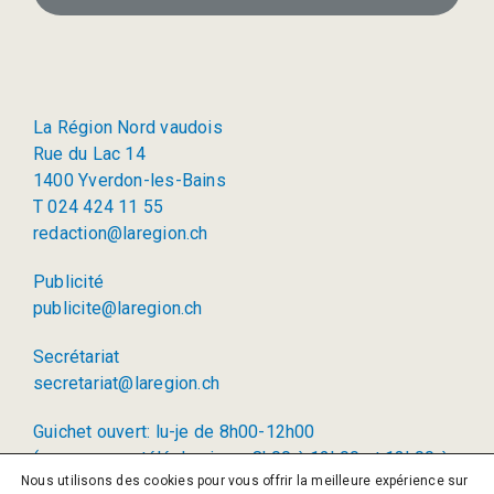
La Région Nord vaudois
Rue du Lac 14
1400 Yverdon-les-Bains
T 024 424 11 55
redaction@laregion.ch
Publicité
publicite@laregion.ch
Secrétariat
secretariat@laregion.ch
Guichet ouvert: lu-je de 8h00-12h00
(permanence téléphonique: 8h00 à 12h00 et 13h00 à
Nous utilisons des cookies pour vous offrir la meilleure expérience sur
17h00)