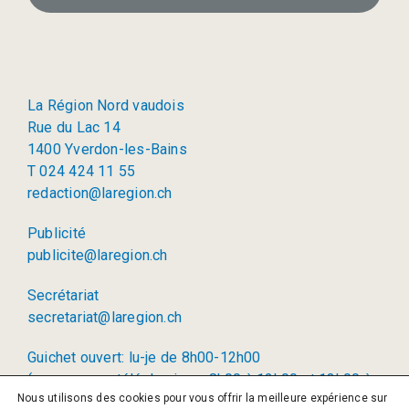
La Région Nord vaudois
Rue du Lac 14
1400 Yverdon-les-Bains
T 024 424 11 55
redaction@laregion.ch
Publicité
publicite@laregion.ch
Secrétariat
secretariat@laregion.ch
Guichet ouvert: lu-je de 8h00-12h00
(permanence téléphonique: 8h00 à 12h00 et 13h00 à
Nous utilisons des cookies pour vous offrir la meilleure expérience sur
17h00)