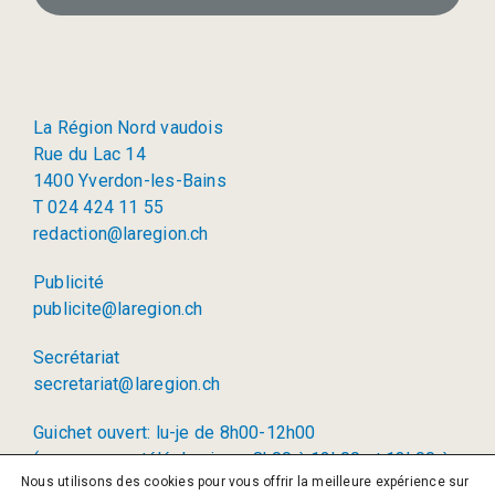
La Région Nord vaudois
Rue du Lac 14
1400 Yverdon-les-Bains
T 024 424 11 55
redaction@laregion.ch
Publicité
publicite@laregion.ch
Secrétariat
secretariat@laregion.ch
Guichet ouvert: lu-je de 8h00-12h00
(permanence téléphonique: 8h00 à 12h00 et 13h00 à
Nous utilisons des cookies pour vous offrir la meilleure expérience sur
17h00)