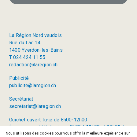
La Région Nord vaudois
Rue du Lac 14
1400 Yverdon-les-Bains
T 024 424 11 55
redaction@laregion.ch
Publicité
publicite@laregion.ch
Secrétariat
secretariat@laregion.ch
Guichet ouvert: lu-je de 8h00-12h00
(permanence téléphonique: 8h00 à 12h00 et 13h00 à
Nous utilisons des cookies pour vous offrir la meilleure expérience sur
17h00)