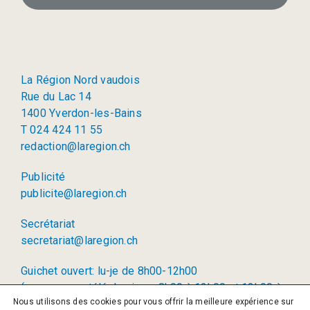
La Région Nord vaudois
Rue du Lac 14
1400 Yverdon-les-Bains
T 024 424 11 55
redaction@laregion.ch
Publicité
publicite@laregion.ch
Secrétariat
secretariat@laregion.ch
Guichet ouvert: lu-je de 8h00-12h00
(permanence téléphonique: 8h00 à 12h00 et 13h00 à
Nous utilisons des cookies pour vous offrir la meilleure expérience sur
17h00)