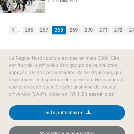
23 DÉCEMBRE 2009
1
...
266
267
268
269
270
271
272
2
La Région Nord vaudois est née en mars 2006. Elle
est fruit de la réflexion d’un groupe de journalistes,
appuyés par des personnalités du Nord vaudois, qui
regrettaient la disparition de La Presse Nord vaudois,
quotidien édité par la Société anonyme du Journal
d’Yverdon (SAJY), créée en 1901.
En savoir plus
Tarifs publicitaires
S’inscrire à la newsletter