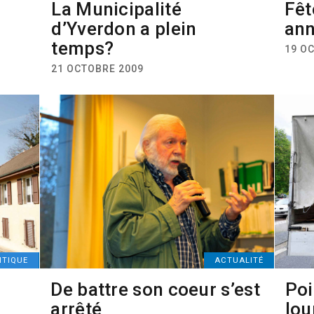
La Municipalité
Fêt
d’Yverdon a plein
ann
temps?
19 O
21 OCTOBRE 2009
ITIQUE
ACTUALITÉ
De battre son coeur s’est
Poi
arrêté
lou