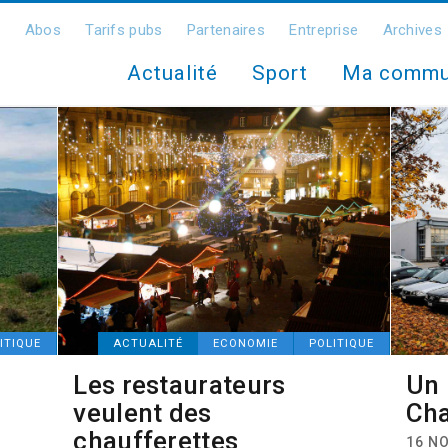
Abos
Tarifs pubs
Partenaires
Entreprise
Archives
Actualité
Sport
Ma comm
ITIQUE
ACTUALITÉ
ECONOMIE
POLITIQUE
Les restaurateurs
Un 
veulent des
Ch
chaufferettes
16 N