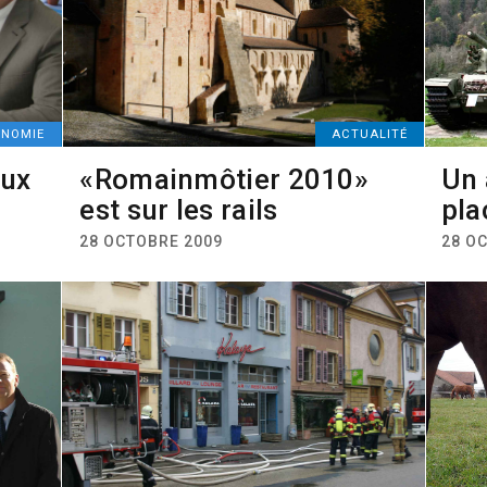
ONOMIE
ACTUALITÉ
aux
«Romainmôtier 2010»
Un 
est sur les rails
pla
28 OCTOBRE 2009
28 O