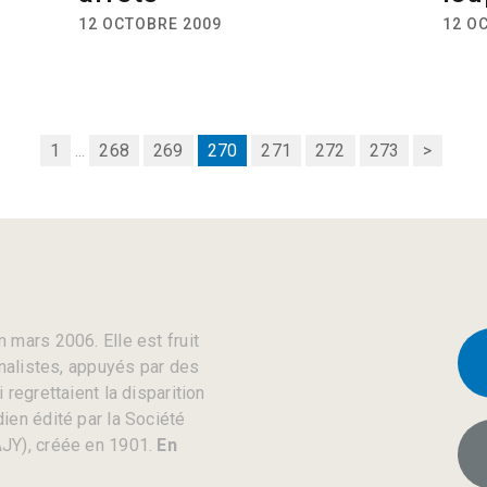
12 OCTOBRE 2009
12 O
1
...
268
269
270
271
272
273
>
 mars 2006. Elle est fruit
rnalistes, appuyés par des
regrettaient la disparition
ien édité par la Société
JY), créée en 1901.
En