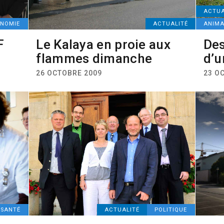
ACTUA
NOMIE
ACTUALITÉ
ANIM
F
Le Kalaya en proie aux
Des
flammes dimanche
d’u
26 OCTOBRE 2009
23 O
SANTÉ
ACTUALITÉ
POLITIQUE