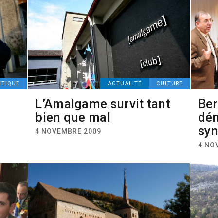
ITIQUE
ACTUALITÉ
CULTURE
L’Amalgame survit tant
Be
bien que mal
dém
syn
4 NOVEMBRE 2009
4 NO