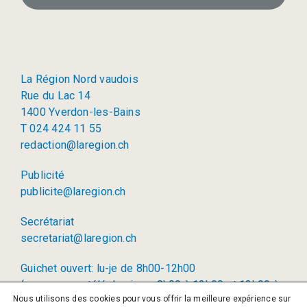
La Région Nord vaudois
Rue du Lac 14
1400 Yverdon-les-Bains
T 024 424 11 55
redaction@laregion.ch
Publicité
publicite@laregion.ch
Secrétariat
secretariat@laregion.ch
Guichet ouvert: lu-je de 8h00-12h00
(permanence téléphonique: 8h00 à 12h00 et 13h00 à
Nous utilisons des cookies pour vous offrir la meilleure expérience sur
17h00)