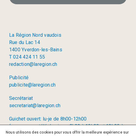
La Région Nord vaudois
Rue du Lac 14
1400 Yverdon-les-Bains
T 024 424 11 55
redaction@laregion.ch
Publicité
publicite@laregion.ch
Secrétariat
secretariat@laregion.ch
Guichet ouvert: lu-je de 8h00-12h00
(permanence téléphonique: 8h00 à 12h00 et 13h00 à
Nous utilisons des cookies pour vous offrir la meilleure expérience sur
17h00)