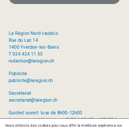
La Région Nord vaudois
Rue du Lac 14
1400 Yverdon-les-Bains
T 024 424 11 55
redaction@laregion.ch
Publicité
publicite@laregion.ch
Secrétariat
secretariat@laregion.ch
Guichet ouvert: lu-je de 8h00-12h00
(permanence téléphonique: 8h00 à 12h00 et 13h00 à
Nous utilisons des cookies pour vous offrir la meilleure expérience sur
17h00)