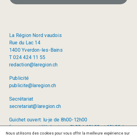
La Région Nord vaudois
Rue du Lac 14
1400 Yverdon-les-Bains
T 024 424 11 55
redaction@laregion.ch
Publicité
publicite@laregion.ch
Secrétariat
secretariat@laregion.ch
Guichet ouvert: lu-je de 8h00-12h00
(permanence téléphonique: 8h00 à 12h00 et 13h00 à
Nous utilisons des cookies pour vous offrir la meilleure expérience sur
17h00)