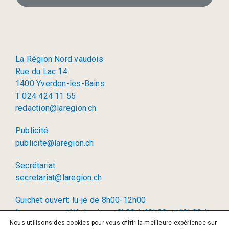
La Région Nord vaudois
Rue du Lac 14
1400 Yverdon-les-Bains
T 024 424 11 55
redaction@laregion.ch
Publicité
publicite@laregion.ch
Secrétariat
secretariat@laregion.ch
Guichet ouvert: lu-je de 8h00-12h00
(permanence téléphonique: 8h00 à 12h00 et 13h00 à
Nous utilisons des cookies pour vous offrir la meilleure expérience sur
17h00)