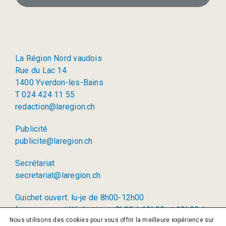
La Région Nord vaudois
Rue du Lac 14
1400 Yverdon-les-Bains
T 024 424 11 55
redaction@laregion.ch
Publicité
publicite@laregion.ch
Secrétariat
secretariat@laregion.ch
Guichet ouvert: lu-je de 8h00-12h00
(permanence téléphonique: 8h00 à 12h00 et 13h00 à
Nous utilisons des cookies pour vous offrir la meilleure expérience sur
17h00)