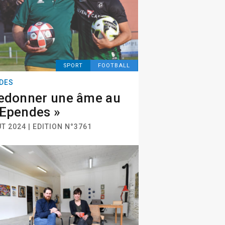
SPORT
FOOTBALL
DES
edonner une âme au
Ependes »
T 2024 | EDITION N°3761