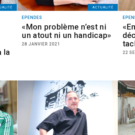
UALITÉ
ACTUALITÉ
EPENDES
EPEN
«Mon problème n’est ni
«En
un atout ni un handicap»
déc
tac
28 JANVIER 2021
 la
22 S