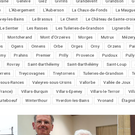
isine
Genève
Giez
Givrins
Grandevent
Grandson
G
e
L'Abergement
L'Auberson
La Chaux-de-Fonds
La Maugue
vey-les-Bains
Le Brassus
Le Chenit
Le Château de Sainte-croi
Le Sentier
Les Rasses
Les Tuileries-de-Grandson
Lignerolle
Montcherand
Mont d'Orzeires
Morges
Mutrux
Mézery
es
Ogens
Onnens
Orbe
Orges
Orny
Orzens
Pai
omy
Prahins
Premier
Prilly
Provence
Puidoux
Pully
Rovray
Saint-Barthélemy
Saint-Barthélémy
Saint-Loup
errens
Treycovagnes
Treytorrens
Tuileries-de-Grandson
T
-sous-Rances
Valeyres-sous-Ursins
Vallorbe
Vallée de Joux
France)
Villars-Burquin
Villars-Epeney
Villars-le-Terroir
Vil
uiteboeuf
Winterthour
Yverdon-les-Bains
Yvonand
Étagni