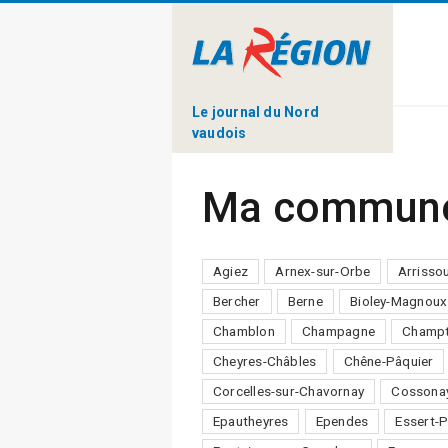
Le journal du Nord
vaudois
Ma commun
Agiez
Arnex-sur-Orbe
Arrisso
Bercher
Berne
Bioley-Magnoux
Chamblon
Champagne
Champt
Cheyres-Châbles
Chêne-Pâquier
Corcelles-sur-Chavornay
Cossona
Epautheyres
Ependes
Essert-P