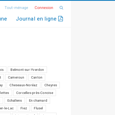
Tout-ménage
Connexion
une
Journal en ligne
ois
Belmont-sur-Yverdon
t
Cameroun
Canton
ay
Cheseaux-Noréaz
Cheyres
lettes
Corcelles-près-Concise
t
Echallens
En chamard
er-le-Lac
Fiez
Flusel