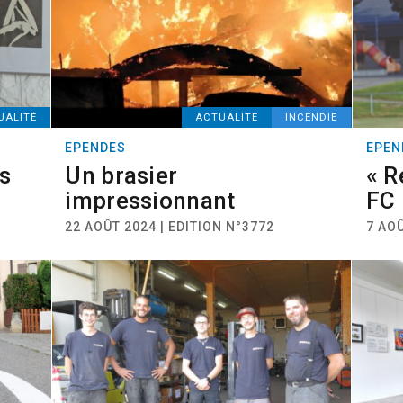
UALITÉ
ACTUALITÉ
INCENDIE
EPENDES
EPEN
es
Un brasier
« R
impressionnant
FC 
22 AOÛT 2024 | EDITION N°3772
7 AOÛ