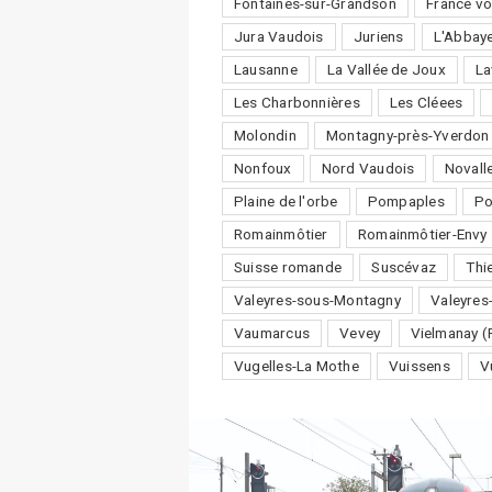
Fontaines-sur-Grandson
France vo
Jura Vaudois
Juriens
L'Abbay
Lausanne
La Vallée de Joux
La
Les Charbonnières
Les Cléees
Molondin
Montagny-près-Yverdon
Nonfoux
Nord Vaudois
Novall
Plaine de l'orbe
Pompaples
P
Romainmôtier
Romainmôtier-Envy
Suisse romande
Suscévaz
Thi
Valeyres-sous-Montagny
Valeyres
Vaumarcus
Vevey
Vielmanay (
Vugelles-La Mothe
Vuissens
V