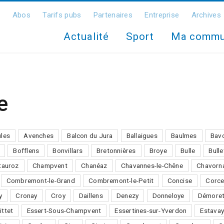
Abos
Tarifs pubs
Partenaires
Entreprise
Archives
Actualité
Sport
Ma comm
e
ules
Avenches
Balcon du Jura
Ballaigues
Baulmes
Bav
Bofflens
Bonvillars
Bretonnières
Broye
Bulle
Bulle
auroz
Champvent
Chanéaz
Chavannes-le-Chêne
Chavorn
Combremont-le-Grand
Combremont-le-Petit
Concise
Corce
y
Cronay
Croy
Daillens
Denezy
Donneloye
Démore
ittet
Essert-Sous-Champvent
Essertines-sur-Yverdon
Estavay