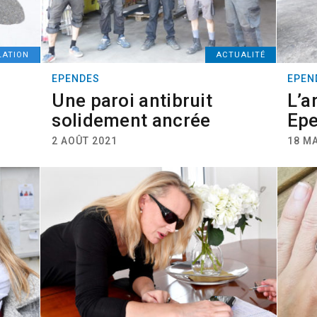
LATION
ACTUALITÉ
EPENDES
EPEN
Une paroi antibruit
L’a
solidement ancrée
Ep
2 AOÛT 2021
18 M