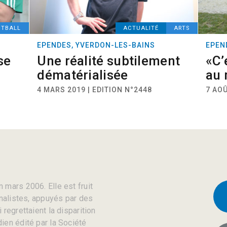
OTBALL
ACTUALITÉ
ARTS
EPENDES, YVERDON-LES-BAINS
EPEN
se
Une réalité subtilement
«C’
dématérialisée
au
4 MARS 2019 | EDITION N°2448
7 AOÛ
 mars 2006. Elle est fruit
rnalistes, appuyés par des
regrettaient la disparition
ien édité par la Société