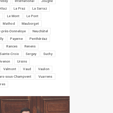
ressy
International
Jougne
ttaz
La Praz
La Sarraz
x
Le Mont
Le Pont
Mathod
Mauborget
-près-Donneloye
Neuchâtel
lly
Payerne
Penthéréaz
Rances
Renens
Sainte-Croix
Sergey
Suchy
évenon
Ursins
Valmont
Vaud
Vaulion
lars-sous-Champvent
Vuarrens
ères