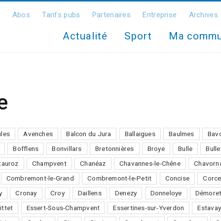
Abos
Tarifs pubs
Partenaires
Entreprise
Archives
Actualité
Sport
Ma comm
e
ules
Avenches
Balcon du Jura
Ballaigues
Baulmes
Bav
Bofflens
Bonvillars
Bretonnières
Broye
Bulle
Bulle
auroz
Champvent
Chanéaz
Chavannes-le-Chêne
Chavorn
Combremont-le-Grand
Combremont-le-Petit
Concise
Corce
y
Cronay
Croy
Daillens
Denezy
Donneloye
Démore
ittet
Essert-Sous-Champvent
Essertines-sur-Yverdon
Estavay