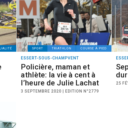
UALITÉ
SPORT
TRIATHLON
COURSE À PIED
ESSERT-SOUS-CHAMPVENT
ESSE
e
Policière, maman et
Sep
athlète: la vie à cent à
dur
l’heure de Julie Lachat
25 FÉ
3 SEPTEMBRE 2020 | EDITION N°2779