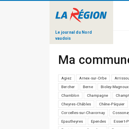
Le journal du Nord
vaudois
Ma commun
Agiez
Arnex-sur-Orbe
Arrisso
Bercher
Berne
Bioley-Magnoux
Chamblon
Champagne
Champt
Cheyres-Châbles
Chêne-Pâquier
Corcelles-sur-Chavornay
Cossona
Epautheyres
Ependes
Essert-P