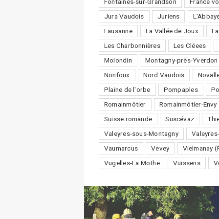
Fontaines-sur-Grandson
France vo
Jura Vaudois
Juriens
L'Abbay
Lausanne
La Vallée de Joux
La
Les Charbonnières
Les Cléees
Molondin
Montagny-près-Yverdon
Nonfoux
Nord Vaudois
Novall
Plaine de l'orbe
Pompaples
P
Romainmôtier
Romainmôtier-Envy
Suisse romande
Suscévaz
Thi
Valeyres-sous-Montagny
Valeyres
Vaumarcus
Vevey
Vielmanay (
Vugelles-La Mothe
Vuissens
V