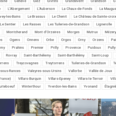
isine
Genève
Giez
Givrins
Grandevent
Grandson
G
e
L'Abergement
L'Auberson
La Chaux-de-Fonds
La Maugue
vey-les-Bains
Le Brassus
Le Chenit
Le Château de Sainte-croi
Le Sentier
Les Rasses
Les Tuileries-de-Grandson
Lignerolle
Montcherand
Mont d'Orzeires
Morges
Mutrux
Mézery
es
Ogens
Onnens
Orbe
Orges
Orny
Orzens
Pai
omy
Prahins
Premier
Prilly
Provence
Puidoux
Pully
Rovray
Saint-Barthélemy
Saint-Barthélémy
Saint-Loup
errens
Treycovagnes
Treytorrens
Tuileries-de-Grandson
T
-sous-Rances
Valeyres-sous-Ursins
Vallorbe
Vallée de Joux
France)
Villars-Burquin
Villars-Epeney
Villars-le-Terroir
Vil
uiteboeuf
Winterthour
Yverdon-les-Bains
Yvonand
Étagni