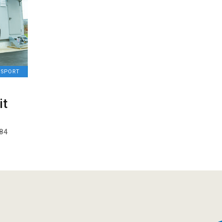
NSPORT
it
84