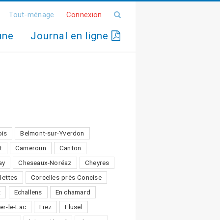
Tout-ménage
Connexion
une
Journal en ligne
ois
Belmont-sur-Yverdon
t
Cameroun
Canton
ay
Cheseaux-Noréaz
Cheyres
lettes
Corcelles-près-Concise
t
Echallens
En chamard
er-le-Lac
Fiez
Flusel