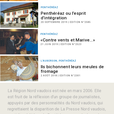
PENTHÉRÉAZ
Penthéréaz ou l’esprit
d’intégration
20 SEPTEMBRE 2019 | EDITION N°2585
PENTHÉRÉAZ
«Contre vents et Marive…»
21 JUIN 2019 | EDITION N°2523
L'AUBERSON, PENTHÉRÉAZ
Ils bichonnent leurs meules de
fromage
2 AOÛT 2018 | EDITION N°2301
La Région Nord vaudois est née en mars 2006. Elle
est fruit de la réflexion d’un groupe de journalistes,
appuyés par des personnalités du Nord vaudois, qui
regrettaient la disparition de La Presse Nord vaudois,