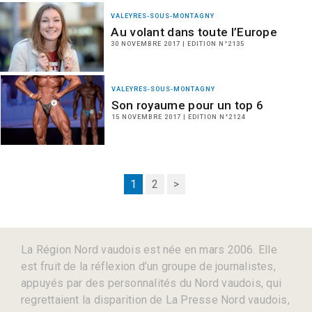
VALEYRES-SOUS-MONTAGNY
Au volant dans toute l’Europe
30 NOVEMBRE 2017 | EDITION N°2135
VALEYRES-SOUS-MONTAGNY
Son royaume pour un top 6
15 NOVEMBRE 2017 | EDITION N°2124
1
2
>
La Région Nord vaudois est née en mars 2006. Elle
est fruit de la réflexion d’un groupe de journalistes,
appuyés par des personnalités du Nord vaudois, qui
regrettaient la disparition de La Presse Nord vaudois,