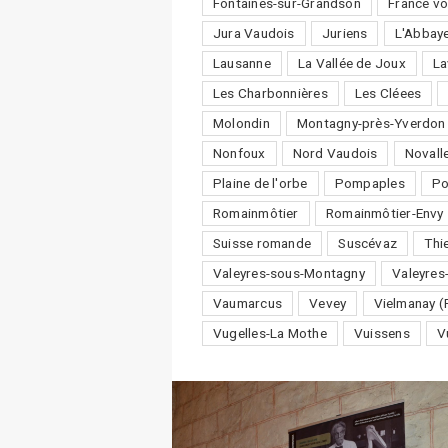
Fontaines-sur-Grandson
France vo
Jura Vaudois
Juriens
L'Abbay
Lausanne
La Vallée de Joux
La
Les Charbonnières
Les Cléees
Molondin
Montagny-près-Yverdon
Nonfoux
Nord Vaudois
Novall
Plaine de l'orbe
Pompaples
P
Romainmôtier
Romainmôtier-Envy
Suisse romande
Suscévaz
Thi
Valeyres-sous-Montagny
Valeyres
Vaumarcus
Vevey
Vielmanay (
Vugelles-La Mothe
Vuissens
V