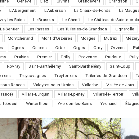
isine
Genève
Giez
Givrins
Grandevent
Grandson
G
e
L'Abergement
L'Auberson
La Chaux-de-Fonds
La Maugue
vey-les-Bains
Le Brassus
Le Chenit
Le Château de Sainte-croi
Le Sentier
Les Rasses
Les Tuileries-de-Grandson
Lignerolle
Montcherand
Mont d'Orzeires
Morges
Mutrux
Mézery
es
Ogens
Onnens
Orbe
Orges
Orny
Orzens
Pai
omy
Prahins
Premier
Prilly
Provence
Puidoux
Pully
Rovray
Saint-Barthélemy
Saint-Barthélémy
Saint-Loup
errens
Treycovagnes
Treytorrens
Tuileries-de-Grandson
T
-sous-Rances
Valeyres-sous-Ursins
Vallorbe
Vallée de Joux
France)
Villars-Burquin
Villars-Epeney
Villars-le-Terroir
Vil
uiteboeuf
Winterthour
Yverdon-les-Bains
Yvonand
Étagni