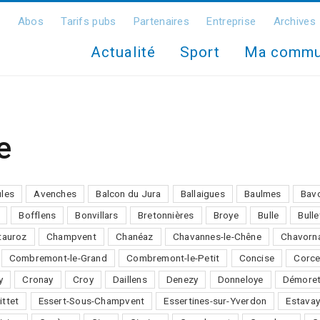
Abos
Tarifs pubs
Partenaires
Entreprise
Archives
Actualité
Sport
Ma comm
e
ules
Avenches
Balcon du Jura
Ballaigues
Baulmes
Bav
Bofflens
Bonvillars
Bretonnières
Broye
Bulle
Bulle
auroz
Champvent
Chanéaz
Chavannes-le-Chêne
Chavorn
Combremont-le-Grand
Combremont-le-Petit
Concise
Corce
y
Cronay
Croy
Daillens
Denezy
Donneloye
Démore
ittet
Essert-Sous-Champvent
Essertines-sur-Yverdon
Estavay