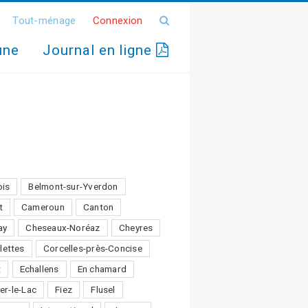
Tout-ménage
Connexion
une
Journal en ligne
ois
Belmont-sur-Yverdon
t
Cameroun
Canton
ay
Cheseaux-Noréaz
Cheyres
lettes
Corcelles-près-Concise
t
Echallens
En chamard
er-le-Lac
Fiez
Flusel