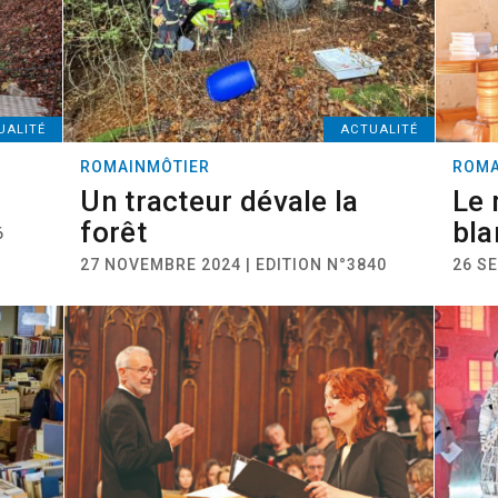
UALITÉ
ACTUALITÉ
ROMAINMÔTIER
ROMA
Un tracteur dévale la
Le 
forêt
bla
6
27 NOVEMBRE 2024 | EDITION N°3840
26 S