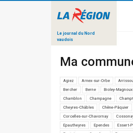
Le journal du Nord
vaudois
Ma commun
Agiez
Arnex-sur-Orbe
Arrisso
Bercher
Berne
Bioley-Magnoux
Chamblon
Champagne
Champt
Cheyres-Châbles
Chêne-Pâquier
Corcelles-sur-Chavornay
Cossona
Epautheyres
Ependes
Essert-P