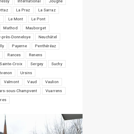
ressy
International
Jougne
ttaz
La Praz
La Sarraz
x
Le Mont
Le Pont
Mathod
Mauborget
-près-Donneloye
Neuchâtel
lly
Payerne
Penthéréaz
Rances
Renens
Sainte-Croix
Sergey
Suchy
évenon
Ursins
Valmont
Vaud
Vaulion
lars-sous-Champvent
Vuarrens
ères