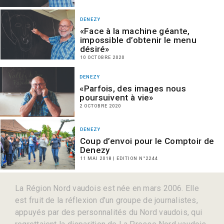
DENEZY
«Face à la machine géante,
impossible d’obtenir le menu
désiré»
10 OCTOBRE 2020
DENEZY
«Parfois, des images nous
poursuivent à vie»
2 OCTOBRE 2020
DENEZY
Coup d’envoi pour le Comptoir de
Denezy
11 MAI 2018 | EDITION N°2244
La Région Nord vaudois est née en mars 2006. Elle
est fruit de la réflexion d’un groupe de journalistes,
appuyés par des personnalités du Nord vaudois, qui