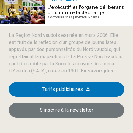
CHEYRES-CHÂBLES
L’exécutif et l’organe délibérant
unis contre la décharge
9 OCTOBRE 2019 | EDITION N°2598
La Région Nord vaudois est née en mars 2006. Elle
est fruit de la réflexion d’un groupe de journalistes,
appuyés par des personnalités du Nord vaudois, qui
regrettaient la disparition de La Presse Nord vaudois,
quotidien édité par la Société anonyme du Journal
d’Yverdon (SAJY), créée en 1901.
En savoir plus
Tarifs publicitaires
S’inscrire à la newsletter