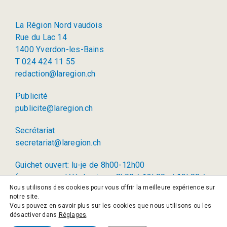
La Région Nord vaudois
Rue du Lac 14
1400 Yverdon-les-Bains
T 024 424 11 55
redaction@laregion.ch
Publicité
publicite@laregion.ch
Secrétariat
secretariat@laregion.ch
Guichet ouvert: lu-je de 8h00-12h00
(permanence téléphonique: 8h00 à 12h00 et 13h00 à
Nous utilisons des cookies pour vous offrir la meilleure expérience sur
17h00)
notre site.
Vous pouvez en savoir plus sur les cookies que nous utilisons ou les
© 2026 La Région SA
désactiver dans
Réglages
.
Politique de confidentialité