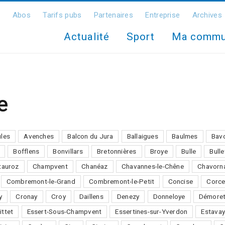
Abos
Tarifs pubs
Partenaires
Entreprise
Archives
Actualité
Sport
Ma comm
e
ules
Avenches
Balcon du Jura
Ballaigues
Baulmes
Bav
Bofflens
Bonvillars
Bretonnières
Broye
Bulle
Bulle
auroz
Champvent
Chanéaz
Chavannes-le-Chêne
Chavorn
Combremont-le-Grand
Combremont-le-Petit
Concise
Corce
y
Cronay
Croy
Daillens
Denezy
Donneloye
Démore
ittet
Essert-Sous-Champvent
Essertines-sur-Yverdon
Estavay