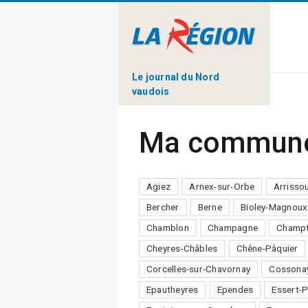
Le journal du Nord
vaudois
Ma commun
Agiez
Arnex-sur-Orbe
Arrisso
Bercher
Berne
Bioley-Magnoux
Chamblon
Champagne
Champt
Cheyres-Châbles
Chêne-Pâquier
Corcelles-sur-Chavornay
Cossona
Epautheyres
Ependes
Essert-P