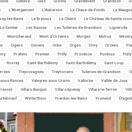
isine
Genève
Giez
Givrins
Grandevent
Grandson
G
e
L'Abergement
L'Auberson
La Chaux-de-Fonds
La Maugue
vey-les-Bains
Le Brassus
Le Chenit
Le Château de Sainte-croi
Le Sentier
Les Rasses
Les Tuileries-de-Grandson
Lignerolle
Montcherand
Mont d'Orzeires
Morges
Mutrux
Mézery
es
Ogens
Onnens
Orbe
Orges
Orny
Orzens
Pai
omy
Prahins
Premier
Prilly
Provence
Puidoux
Pully
Rovray
Saint-Barthélemy
Saint-Barthélémy
Saint-Loup
errens
Treycovagnes
Treytorrens
Tuileries-de-Grandson
T
-sous-Rances
Valeyres-sous-Ursins
Vallorbe
Vallée de Joux
France)
Villars-Burquin
Villars-Epeney
Villars-le-Terroir
Vil
uiteboeuf
Winterthour
Yverdon-les-Bains
Yvonand
Étagni