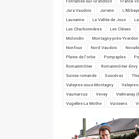
Fontaines-sur-Grandson
France vo
Jura Vaudois
Juriens
L'Abbay
Lausanne
La Vallée de Joux
La
Les Charbonnières
Les Cléees
Molondin
Montagny-près-Yverdon
Nonfoux
Nord Vaudois
Novall
Plaine de l'orbe
Pompaples
P
Romainmôtier
Romainmôtier-Envy
Suisse romande
Suscévaz
Thi
Valeyres-sous-Montagny
Valeyres
Vaumarcus
Vevey
Vielmanay (
Vugelles-La Mothe
Vuissens
V