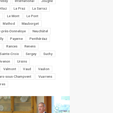
ressy
International
Jougne
ttaz
La Praz
La Sarraz
x
Le Mont
Le Pont
Mathod
Mauborget
-près-Donneloye
Neuchâtel
lly
Payerne
Penthéréaz
Rances
Renens
Sainte-Croix
Sergey
Suchy
évenon
Ursins
Valmont
Vaud
Vaulion
lars-sous-Champvent
Vuarrens
ères