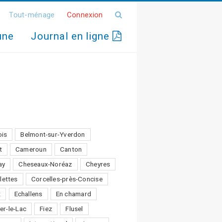
Tout-ménage
Connexion
une
Journal en ligne
ois
Belmont-sur-Yverdon
t
Cameroun
Canton
ay
Cheseaux-Noréaz
Cheyres
lettes
Corcelles-près-Concise
t
Echallens
En chamard
er-le-Lac
Fiez
Flusel