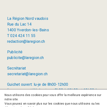
La Région Nord vaudois
Rue du Lac 14
1400 Yverdon-les-Bains
T 024 424 11 55
redaction@laregion.ch
Publicité
publicite@laregion.ch
Secrétariat
secretariat@laregion.ch
Guichet ouvert: lu-je de 8h00-12h00
(permanence téléphonique: 8h00 à 12h00 et 13h00 à
Nous utilisons des cookies pour vous offrir la meilleure expérience sur
17h00)
notre site.
Vous pouvez en savoir plus sur les cookies que nous utilisons ou les
© 2026 La Région SA