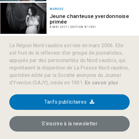
MORGES
Jeune chanteuse yverdonnoise
primée
8 MAI 2017 | EDITION N°1991
La Région Nord vaudois est née en mars 2006. Elle
est fruit de la réflexion d’un groupe de journalistes,
appuyés par des personnalités du Nord vaudois, qui
regrettaient la disparition de La Presse Nord vaudois,
quotidien édité par la Société anonyme du Journal
d’Yverdon (SAJY), créée en 1901.
En savoir plus
Tarifs publicitaires
S’inscrire à la newsletter