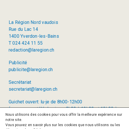
La Région Nord vaudois
Rue du Lac 14
1400 Yverdon-les-Bains
T 024 424 11 55
redaction@laregion.ch
Publicité
publicite@laregion.ch
Secrétariat
secretariat@laregion.ch
Guichet ouvert: lu-je de 8h00-12h00
(permanence téléphonique: 8h00 à 12h00 et 13h00 à
Nous utilisons des cookies pour vous offrir la meilleure expérience sur
17h00)
notre site.
Vous pouvez en savoir plus sur les cookies que nous utilisons ou les
© 2026 La Région SA