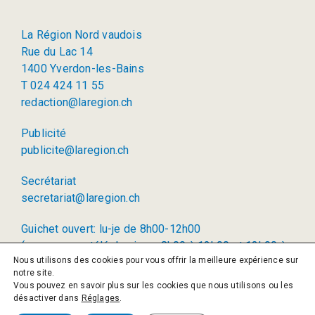
La Région Nord vaudois
Rue du Lac 14
1400 Yverdon-les-Bains
T 024 424 11 55
redaction@laregion.ch
Publicité
publicite@laregion.ch
Secrétariat
secretariat@laregion.ch
Guichet ouvert: lu-je de 8h00-12h00
(permanence téléphonique: 8h00 à 12h00 et 13h00 à
Nous utilisons des cookies pour vous offrir la meilleure expérience sur
17h00)
notre site.
Vous pouvez en savoir plus sur les cookies que nous utilisons ou les
© 2026 La Région SA
désactiver dans
Réglages
.
Politique de confidentialité