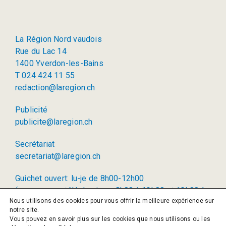
La Région Nord vaudois
Rue du Lac 14
1400 Yverdon-les-Bains
T 024 424 11 55
redaction@laregion.ch
Publicité
publicite@laregion.ch
Secrétariat
secretariat@laregion.ch
Guichet ouvert: lu-je de 8h00-12h00
(permanence téléphonique: 8h00 à 12h00 et 13h00 à
Nous utilisons des cookies pour vous offrir la meilleure expérience sur
17h00)
notre site.
Vous pouvez en savoir plus sur les cookies que nous utilisons ou les
© 2026 La Région SA