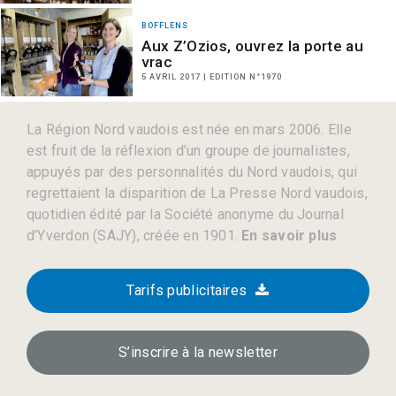
BOFFLENS
Aux Z’Ozios, ouvrez la porte au
vrac
5 AVRIL 2017 | EDITION N°1970
La Région Nord vaudois est née en mars 2006. Elle
est fruit de la réflexion d’un groupe de journalistes,
appuyés par des personnalités du Nord vaudois, qui
regrettaient la disparition de La Presse Nord vaudois,
quotidien édité par la Société anonyme du Journal
d’Yverdon (SAJY), créée en 1901.
En savoir plus
Tarifs publicitaires
S’inscrire à la newsletter