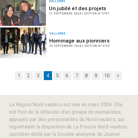
VALLORBE
Un jubilé et des projets
27 SEPTEMBRE 2024 | EDITION N°3797
VALLORBE
Hommage aux pionniers
23 SEPTEMBRE 2024 | EDITION N°3793
1
2
3
4
5
6
7
8
9
10
>
La Région Nord vaudois est née en mars 2006. Elle
est fruit de la réflexion d’un groupe de journalistes,
appuyés par des personnalités du Nord vaudois, qui
regrettaient la disparition de La Presse Nord vaudois,
quotidien édité par la Société anonyme du Journal