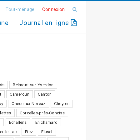
Tout-ménage
Connexion
une
Journal en ligne
ois
Belmont-sur-Yverdon
t
Cameroun
Canton
ay
Cheseaux-Noréaz
Cheyres
lettes
Corcelles-près-Concise
t
Echallens
En chamard
er-le-Lac
Fiez
Flusel