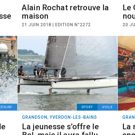
Alain Rochat retrouve la
Le 
sse
maison
nou
21 JUIN 2018 | EDITION N°2272
20 JU
KESURF
SPORT
VOILE
GRANDSON, YVERDON-LES-BAINS
GRAN
le
La jeunesse s’offre le
La 