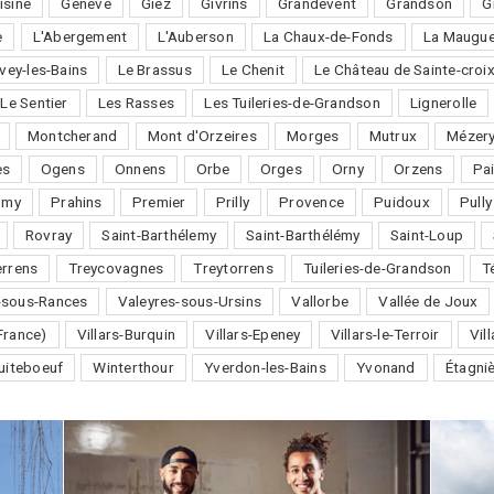
isine
Genève
Giez
Givrins
Grandevent
Grandson
G
e
L'Abergement
L'Auberson
La Chaux-de-Fonds
La Maugue
vey-les-Bains
Le Brassus
Le Chenit
Le Château de Sainte-croi
Le Sentier
Les Rasses
Les Tuileries-de-Grandson
Lignerolle
Montcherand
Mont d'Orzeires
Morges
Mutrux
Mézery
es
Ogens
Onnens
Orbe
Orges
Orny
Orzens
Pai
omy
Prahins
Premier
Prilly
Provence
Puidoux
Pully
Rovray
Saint-Barthélemy
Saint-Barthélémy
Saint-Loup
errens
Treycovagnes
Treytorrens
Tuileries-de-Grandson
T
-sous-Rances
Valeyres-sous-Ursins
Vallorbe
Vallée de Joux
France)
Villars-Burquin
Villars-Epeney
Villars-le-Terroir
Vil
uiteboeuf
Winterthour
Yverdon-les-Bains
Yvonand
Étagni