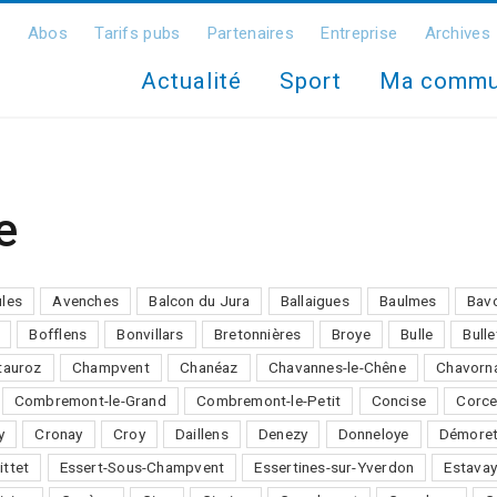
Abos
Tarifs pubs
Partenaires
Entreprise
Archives
Actualité
Sport
Ma comm
e
ules
Avenches
Balcon du Jura
Ballaigues
Baulmes
Bav
Bofflens
Bonvillars
Bretonnières
Broye
Bulle
Bulle
auroz
Champvent
Chanéaz
Chavannes-le-Chêne
Chavorn
Combremont-le-Grand
Combremont-le-Petit
Concise
Corce
y
Cronay
Croy
Daillens
Denezy
Donneloye
Démore
ittet
Essert-Sous-Champvent
Essertines-sur-Yverdon
Estavay