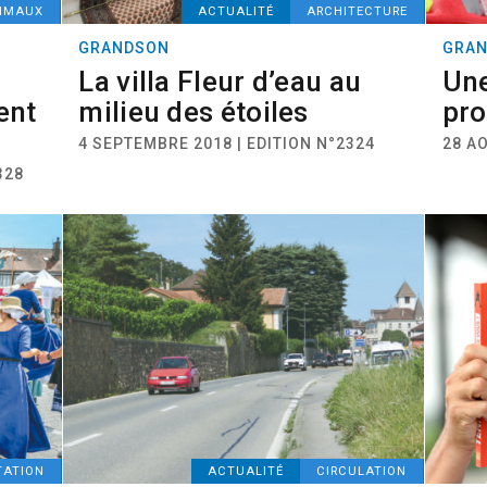
IMAUX
ACTUALITÉ
ARCHITECTURE
GRANDSON
GRA
La villa Fleur d’eau au
Une
ent
milieu des étoiles
pro
4 SEPTEMBRE 2018 | EDITION N°2324
28 AO
328
TATION
ACTUALITÉ
CIRCULATION