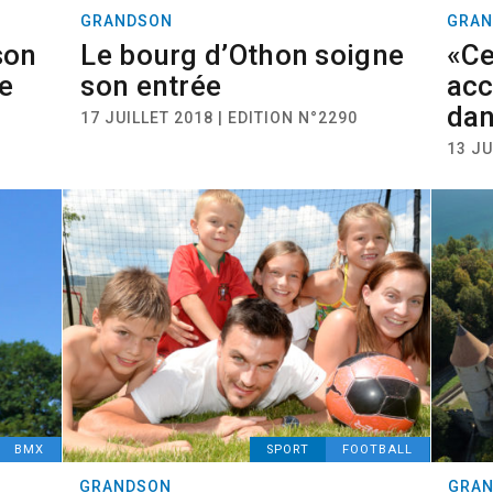
GRANDSON
GRAN
son
Le bourg d’Othon soigne
«Ce
e
son entrée
acc
dan
17 JUILLET 2018 | EDITION N°2290
13 JU
BMX
SPORT
FOOTBALL
GRANDSON
GRA