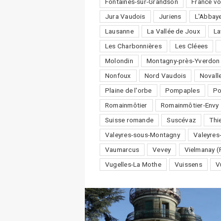
Fontaines-sur-Grandson
France vo
Jura Vaudois
Juriens
L'Abbay
Lausanne
La Vallée de Joux
La
Les Charbonnières
Les Cléees
Molondin
Montagny-près-Yverdon
Nonfoux
Nord Vaudois
Novall
Plaine de l'orbe
Pompaples
P
Romainmôtier
Romainmôtier-Envy
Suisse romande
Suscévaz
Thi
Valeyres-sous-Montagny
Valeyres
Vaumarcus
Vevey
Vielmanay (
Vugelles-La Mothe
Vuissens
V