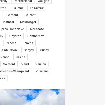
ressy
International
Jougne
ttaz
La Praz
La Sarraz
x
Le Mont
Le Pont
Mathod
Mauborget
-près-Donneloye
Neuchâtel
lly
Payerne
Penthéréaz
Rances
Renens
Sainte-Croix
Sergey
Suchy
évenon
Ursins
Valmont
Vaud
Vaulion
lars-sous-Champvent
Vuarrens
ères