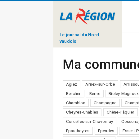
Le journal du Nord
vaudois
Ma commun
Agiez
Arnex-sur-Orbe
Arrisso
Bercher
Berne
Bioley-Magnoux
Chamblon
Champagne
Champt
Cheyres-Châbles
Chêne-Pâquier
Corcelles-sur-Chavornay
Cossona
Epautheyres
Ependes
Essert-P