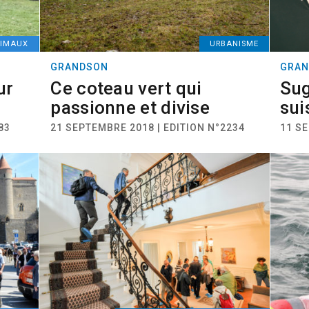
IMAUX
URBANISME
GRANDSON
GRAN
ur
Ce coteau vert qui
Sug
passionne et divise
sui
83
21 SEPTEMBRE 2018 | EDITION N°2234
11 SE