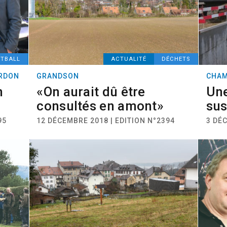
OTBALL
ACTUALITÉ
DÉCHETS
RDON
GRANDSON
CHAM
n
«On aurait dû être
Une
consultés en amont»
sus
95
12 DÉCEMBRE 2018 | EDITION N°2394
3 DÉC