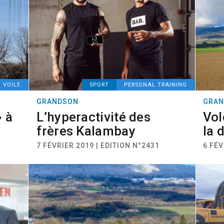
VOILE
SPORT
PERSONAL TRAINING
GRANDSON
GRAN
 à
L’hyperactivité des
Vol
frères Kalambay
la 
7 FÉVRIER 2019 | EDITION N°2431
6 FÉV