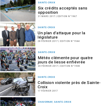
SAINTE-CROIX
Six crédits acceptés sans
opposition
31 MARS 2017 | EDITION N°1967
SAINTE-CROIX
Un plan d’attaque pour la
législature
28 FÉVRIER 2017 | EDITION N°1944
SAINTE-CROIX
Météo clémente pour quatre
jours de liesse enfiévrée
20 FÉVRIER 2017 | EDITION N°1938
SAINTE-CROIX
Collision violente près de Sainte-
Croix
17 FÉVRIER 2017
CHAVORNAY, SAINTE-CROIX