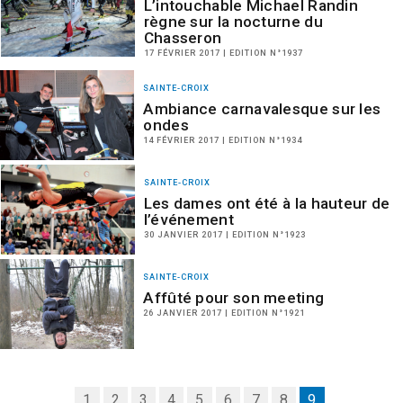
L’intouchable Michael Randin
règne sur la nocturne du
Chasseron
17 FÉVRIER 2017 | EDITION N°1937
SAINTE-CROIX
Ambiance carnavalesque sur les
ondes
14 FÉVRIER 2017 | EDITION N°1934
SAINTE-CROIX
Les dames ont été à la hauteur de
l’événement
30 JANVIER 2017 | EDITION N°1923
SAINTE-CROIX
Affûté pour son meeting
26 JANVIER 2017 | EDITION N°1921
1
2
3
4
5
6
7
8
9