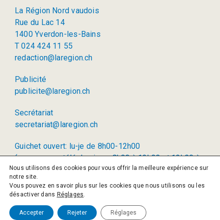
La Région Nord vaudois
Rue du Lac 14
1400 Yverdon-les-Bains
T 024 424 11 55
redaction@laregion.ch
Publicité
publicite@laregion.ch
Secrétariat
secretariat@laregion.ch
Guichet ouvert: lu-je de 8h00-12h00
(permanence téléphonique: 8h00 à 12h00 et 13h00 à
Nous utilisons des cookies pour vous offrir la meilleure expérience sur
17h00)
notre site.
Vous pouvez en savoir plus sur les cookies que nous utilisons ou les
© 2026 La Région SA
désactiver dans
Réglages
.
Politique de confidentialité
Accepter
Rejeter
Réglages