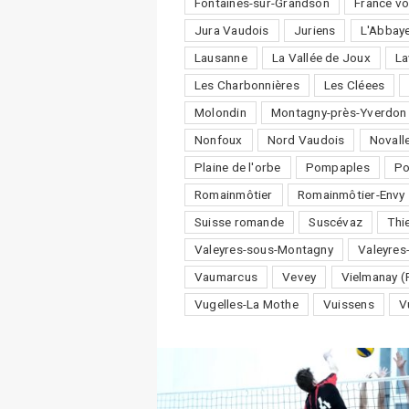
Fontaines-sur-Grandson
France vo
Jura Vaudois
Juriens
L'Abbay
Lausanne
La Vallée de Joux
La
Les Charbonnières
Les Cléees
Molondin
Montagny-près-Yverdon
Nonfoux
Nord Vaudois
Novall
Plaine de l'orbe
Pompaples
P
Romainmôtier
Romainmôtier-Envy
Suisse romande
Suscévaz
Thi
Valeyres-sous-Montagny
Valeyres
Vaumarcus
Vevey
Vielmanay (
Vugelles-La Mothe
Vuissens
V