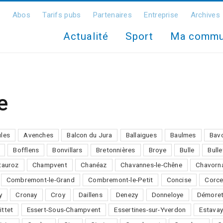
Abos
Tarifs pubs
Partenaires
Entreprise
Archives
Actualité
Sport
Ma comm
e
ules
Avenches
Balcon du Jura
Ballaigues
Baulmes
Bav
Bofflens
Bonvillars
Bretonnières
Broye
Bulle
Bulle
auroz
Champvent
Chanéaz
Chavannes-le-Chêne
Chavorn
Combremont-le-Grand
Combremont-le-Petit
Concise
Corce
y
Cronay
Croy
Daillens
Denezy
Donneloye
Démore
ittet
Essert-Sous-Champvent
Essertines-sur-Yverdon
Estavay