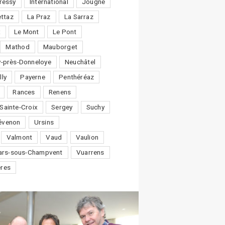
ressy
International
Jougne
ttaz
La Praz
La Sarraz
x
Le Mont
Le Pont
Mathod
Mauborget
-près-Donneloye
Neuchâtel
lly
Payerne
Penthéréaz
Rances
Renens
Sainte-Croix
Sergey
Suchy
évenon
Ursins
Valmont
Vaud
Vaulion
lars-sous-Champvent
Vuarrens
ères