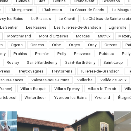
isine
Genève
Giez
Givrins
Grandevent
Grandson
G
e
L'Abergement
L'Auberson
La Chaux-de-Fonds
La Maugue
vey-les-Bains
Le Brassus
Le Chenit
Le Château de Sainte-croi
Le Sentier
Les Rasses
Les Tuileries-de-Grandson
Lignerolle
Montcherand
Mont d'Orzeires
Morges
Mutrux
Mézery
es
Ogens
Onnens
Orbe
Orges
Orny
Orzens
Pai
omy
Prahins
Premier
Prilly
Provence
Puidoux
Pully
Rovray
Saint-Barthélemy
Saint-Barthélémy
Saint-Loup
errens
Treycovagnes
Treytorrens
Tuileries-de-Grandson
T
-sous-Rances
Valeyres-sous-Ursins
Vallorbe
Vallée de Joux
France)
Villars-Burquin
Villars-Epeney
Villars-le-Terroir
Vil
uiteboeuf
Winterthour
Yverdon-les-Bains
Yvonand
Étagni