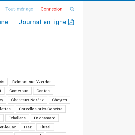
Tout-ménage
Connexion
une
Journal en ligne
ois
Belmont-sur-Yverdon
t
Cameroun
Canton
ay
Cheseaux-Noréaz
Cheyres
lettes
Corcelles-près-Concise
t
Echallens
En chamard
er-le-Lac
Fiez
Flusel