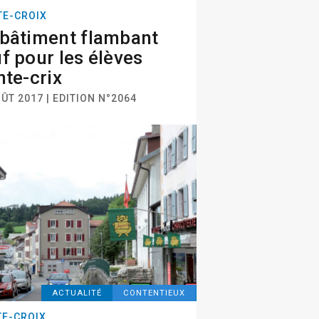
TE-CROIX
bâtiment flambant
f pour les élèves
nte-crix
ÛT 2017 | EDITION N°2064
ACTUALITÉ
CONTENTIEUX
TE-CROIX