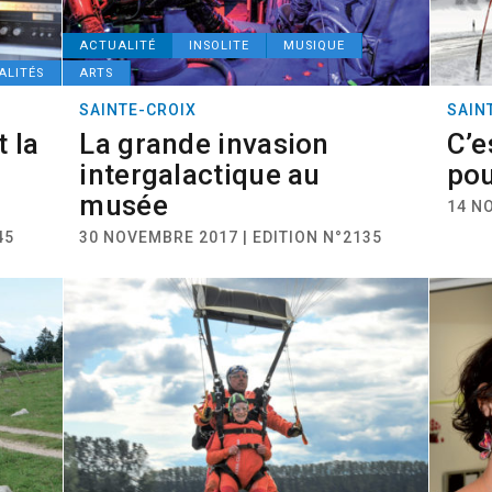
ACTUALITÉ
INSOLITE
MUSIQUE
ALITÉS
ARTS
SAINTE-CROIX
SAIN
t la
La grande invasion
C’e
intergalactique au
pou
musée
14 N
45
30 NOVEMBRE 2017 | EDITION N°2135