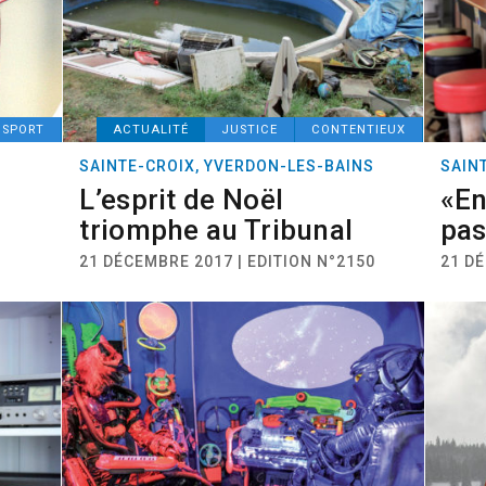
NSPORT
ACTUALITÉ
JUSTICE
CONTENTIEUX
SAINTE-CROIX, YVERDON-LES-BAINS
SAIN
L’esprit de Noël
«En
triomphe au Tribunal
pas
21 DÉCEMBRE 2017 | EDITION N°2150
21 DÉ