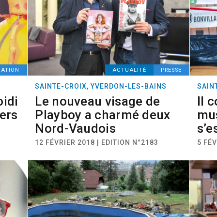
TATION
ACTUALITÉ
PRESSE
SAINTE-CROIX, YVERDON-LES-BAINS
SAIN
oidi
Le nouveau visage de
Il 
iers
Playboy a charmé deux
mus
Nord-Vaudois
s’e
12 FÉVRIER 2018 | EDITION N°2183
5 FÉV