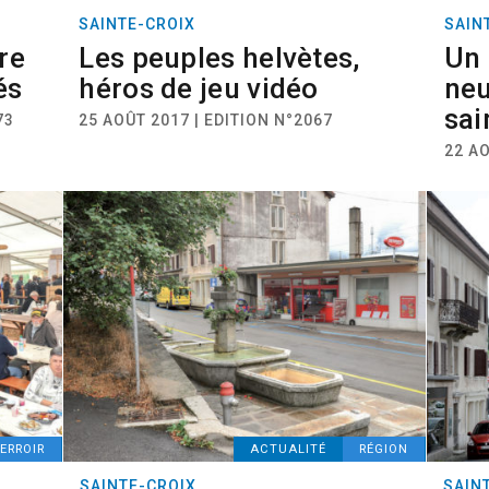
SAINTE-CROIX
SAIN
re
Les peuples helvètes,
Un 
és
héros de jeu vidéo
neu
sai
73
25 AOÛT 2017 | EDITION N°2067
22 AO
ERROIR
ACTUALITÉ
RÉGION
SAINTE-CROIX
SAIN