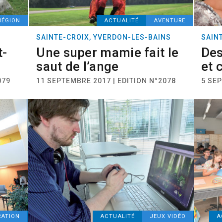
RÉGION
ACTUALITÉ
AVENTURE
SAINTE-CROIX, YVERDON-LES-BAINS
SAIN
t-
Une super mamie fait le
Des
saut de l’ange
et 
079
11 SEPTEMBRE 2017 | EDITION N°2078
5 SEP
RATION
ACTUALITÉ
JEUX VIDÉO
A