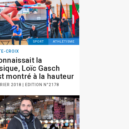
SPORT
ATHLÉTISME
TE-CROIX
connaissait la
ique, Loïc Gasch
st montré à la hauteur
RIER 2018 | EDITION N°2178