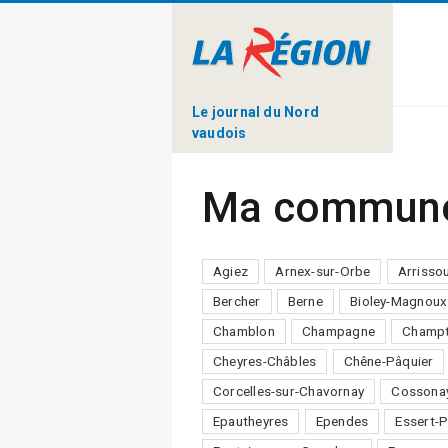
Le journal du Nord
vaudois
Ma commun
Agiez
Arnex-sur-Orbe
Arrisso
Bercher
Berne
Bioley-Magnoux
Chamblon
Champagne
Champt
Cheyres-Châbles
Chêne-Pâquier
Corcelles-sur-Chavornay
Cossona
Epautheyres
Ependes
Essert-P