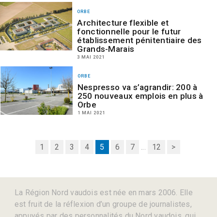
ORBE
Architecture flexible et
fonctionnelle pour le futur
établissement pénitentiaire des
Grands-Marais
3 MAI 2021
ORBE
Nespresso va s’agrandir: 200 à
250 nouveaux emplois en plus à
Orbe
1 MAI 2021
1
2
3
4
5
6
7
...
12
>
La Région Nord vaudois est née en mars 2006. Elle
est fruit de la réflexion d’un groupe de journalistes,
appuyés par des personnalités du Nord vaudois, qui