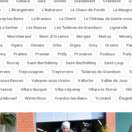
isine
Genève
Giez
Givrins
Grandevent
Grandson
G
e
L'Abergement
L'Auberson
La Chaux-de-Fonds
La Maugue
vey-les-Bains
Le Brassus
Le Chenit
Le Château de Sainte-croi
Le Sentier
Les Rasses
Les Tuileries-de-Grandson
Lignerolle
Montcherand
Mont d'Orzeires
Morges
Mutrux
Mézery
es
Ogens
Onnens
Orbe
Orges
Orny
Orzens
Pai
omy
Prahins
Premier
Prilly
Provence
Puidoux
Pully
Rovray
Saint-Barthélemy
Saint-Barthélémy
Saint-Loup
errens
Treycovagnes
Treytorrens
Tuileries-de-Grandson
T
-sous-Rances
Valeyres-sous-Ursins
Vallorbe
Vallée de Joux
France)
Villars-Burquin
Villars-Epeney
Villars-le-Terroir
Vil
uiteboeuf
Winterthour
Yverdon-les-Bains
Yvonand
Étagni