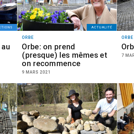
CTIONS
ACTUALITÉ
ORBE
ORBE
 au
Orbe: on prend
Orb
(presque) les mêmes et
7 MA
on recommence
9 MARS 2021