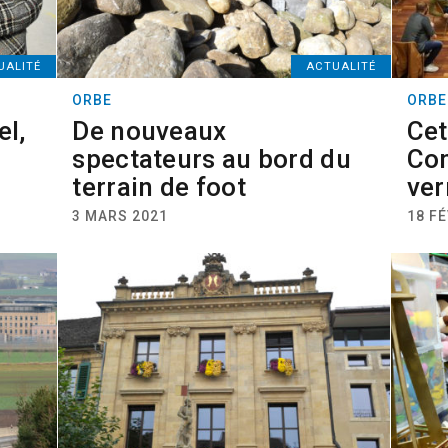
UALITÉ
ACTUALITÉ
ORBE
ORBE
el,
De nouveaux
Cet
spectateurs au bord du
Con
terrain de foot
ver
3 MARS 2021
18 FÉ