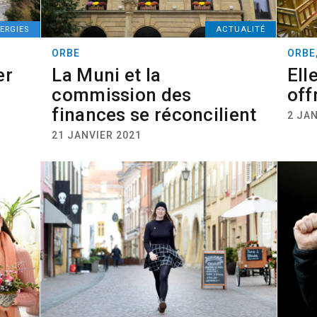
ERGIES
ACTUALITÉ
ORBE
ORBE
er
La Muni et la
Ell
commission des
off
finances se réconcilient
2 JAN
21 JANVIER 2021