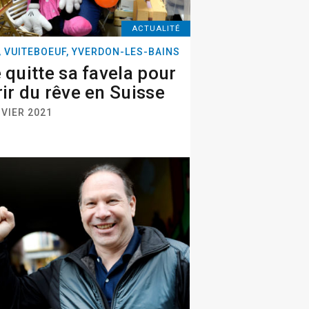
ACTUALITÉ
, VUITEBOEUF, YVERDON-LES-BAINS
e quitte sa favela pour
rir du rêve en Suisse
VIER 2021