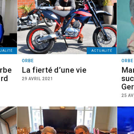
UALITÉ
ACTUALITÉ
ORBE
ORBE
Orbe
La fierté d’une vie
Mar
ord
suc
29 AVRIL 2021
Ge
25 AV