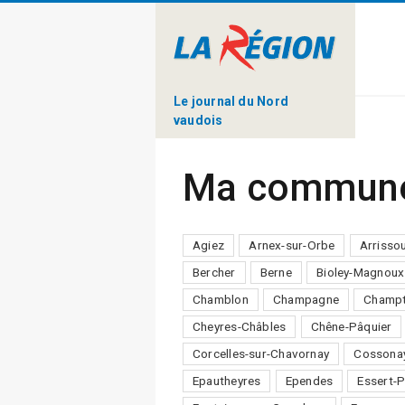
Le journal du Nord
vaudois
Ma commun
Agiez
Arnex-sur-Orbe
Arrisso
Bercher
Berne
Bioley-Magnoux
Chamblon
Champagne
Champt
Cheyres-Châbles
Chêne-Pâquier
Corcelles-sur-Chavornay
Cossona
Epautheyres
Ependes
Essert-P