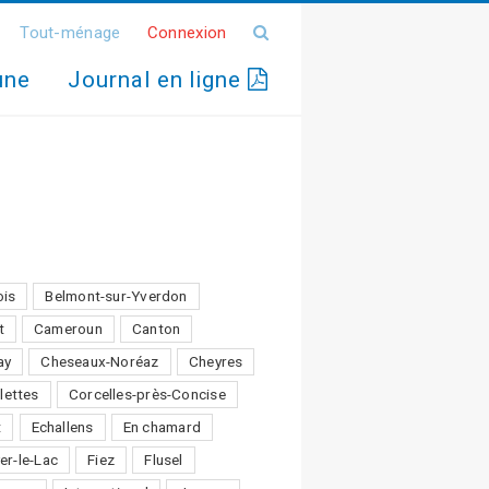
Tout-ménage
Connexion
une
Journal en ligne
ois
Belmont-sur-Yverdon
t
Cameroun
Canton
ay
Cheseaux-Noréaz
Cheyres
lettes
Corcelles-près-Concise
t
Echallens
En chamard
er-le-Lac
Fiez
Flusel