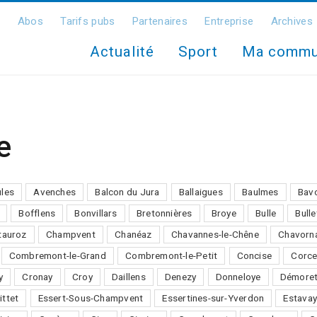
Abos
Tarifs pubs
Partenaires
Entreprise
Archives
Actualité
Sport
Ma comm
e
ules
Avenches
Balcon du Jura
Ballaigues
Baulmes
Bav
Bofflens
Bonvillars
Bretonnières
Broye
Bulle
Bulle
auroz
Champvent
Chanéaz
Chavannes-le-Chêne
Chavorn
Combremont-le-Grand
Combremont-le-Petit
Concise
Corce
y
Cronay
Croy
Daillens
Denezy
Donneloye
Démore
ittet
Essert-Sous-Champvent
Essertines-sur-Yverdon
Estavay