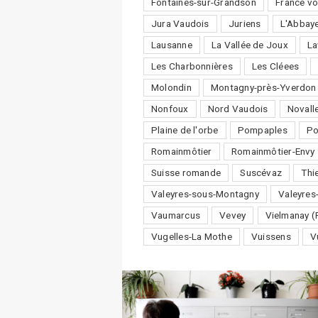
Fontaines-sur-Grandson
France vo
Jura Vaudois
Juriens
L'Abbay
Lausanne
La Vallée de Joux
La
Les Charbonnières
Les Cléees
Molondin
Montagny-près-Yverdon
Nonfoux
Nord Vaudois
Novall
Plaine de l'orbe
Pompaples
P
Romainmôtier
Romainmôtier-Envy
Suisse romande
Suscévaz
Thi
Valeyres-sous-Montagny
Valeyres
Vaumarcus
Vevey
Vielmanay (
Vugelles-La Mothe
Vuissens
V