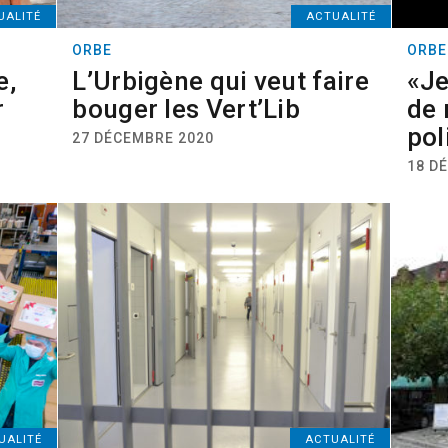
UALITÉ
ACTUALITÉ
ORBE
ORBE
e,
L’Urbigène qui veut faire
«Je
r
bouger les Vert’Lib
de 
pol
27 DÉCEMBRE 2020
18 D
UALITÉ
ACTUALITÉ