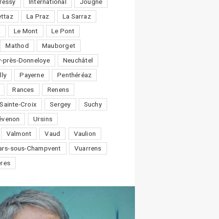
ressy
International
Jougne
ttaz
La Praz
La Sarraz
x
Le Mont
Le Pont
Mathod
Mauborget
-près-Donneloye
Neuchâtel
lly
Payerne
Penthéréaz
Rances
Renens
Sainte-Croix
Sergey
Suchy
évenon
Ursins
Valmont
Vaud
Vaulion
lars-sous-Champvent
Vuarrens
ères