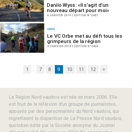
Danilo Wyss: «Il s’agit d’un
nouveau départ pour moi»
4 JANVIER 2019 | EDITION N°2407
ORBE
Le VC Orbe met au défi tous les
grimpeurs de la région
3 JANVIER 2019 | EDITION N°2406
1
...
7
8
9
10
11
12
>
La Région Nord vaudois est née en mars 2006. Elle
est fruit de la réflexion d’un groupe de journalistes,
appuyés par des personnalités du Nord vaudois, qui
regrettaient la disparition de La Presse Nord vaudois,
quotidien édité par la Société anonyme du Journal