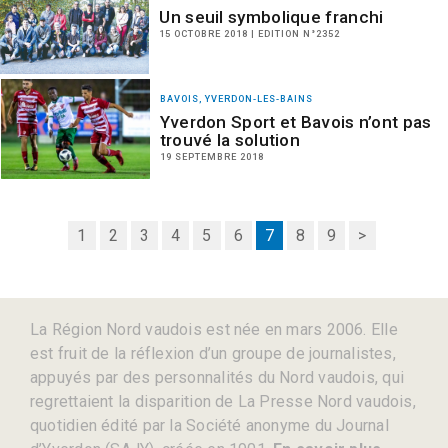
Un seuil symbolique franchi
15 OCTOBRE 2018 | EDITION N°2352
BAVOIS, YVERDON-LES-BAINS
Yverdon Sport et Bavois n’ont pas
trouvé la solution
19 SEPTEMBRE 2018
1
2
3
4
5
6
7
8
9
>
La Région Nord vaudois est née en mars 2006. Elle
est fruit de la réflexion d’un groupe de journalistes,
appuyés par des personnalités du Nord vaudois, qui
regrettaient la disparition de La Presse Nord vaudois,
quotidien édité par la Société anonyme du Journal